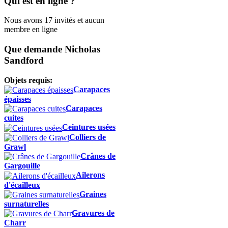
Qui est en ligne ?
Nous avons 17 invités et aucun
membre en ligne
Que demande Nicholas
Sandford
Objets requis:
Carapaces
épaisses
Carapaces
cuites
Ceintures usées
Colliers de
Grawl
Crânes de
Gargouille
Ailerons
d'écailleux
Graines
surnaturelles
Gravures de
Charr