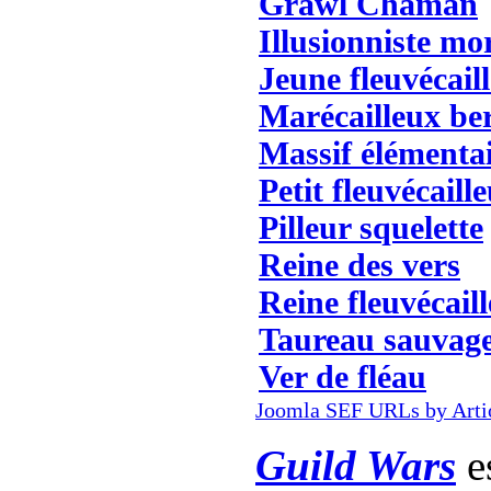
Grawl Chaman
Illusionniste mo
Jeune fleuvécail
Marécailleux be
Massif élémentai
Petit fleuvécaill
Pilleur squelette
Reine des vers
Reine fleuvécail
Taureau sauvag
Ver de fléau
Joomla SEF URLs by Arti
Guild Wars
es