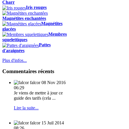
Charr
Iris rouges
Magnétites enchantées
Magnétites
glacées
Membres
squelettiques
Pattes
d'araignées
Plus d'infos...
Commentaires récents
falcor
08 Nov 2016
06:29
Je viens de mettre à jour ce
guide des tarifs (cela ...
Lire la suite...
falcor
15 Juil 2014
08:26