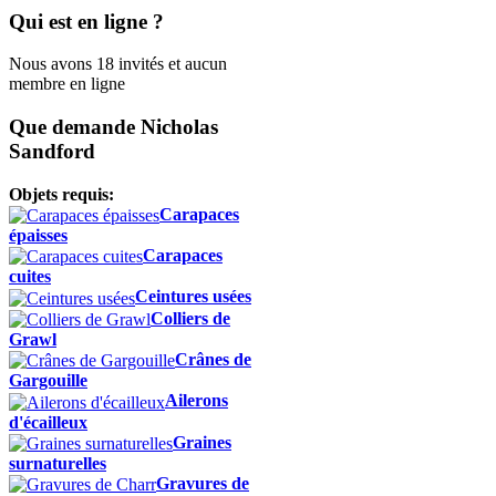
Qui est en ligne ?
Nous avons 18 invités et aucun
membre en ligne
Que demande Nicholas
Sandford
Objets requis:
Carapaces
épaisses
Carapaces
cuites
Ceintures usées
Colliers de
Grawl
Crânes de
Gargouille
Ailerons
d'écailleux
Graines
surnaturelles
Gravures de