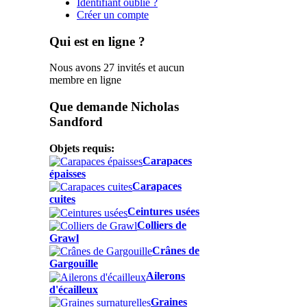
Identifiant oublié ?
Créer un compte
Qui est en ligne ?
Nous avons 27 invités et aucun
membre en ligne
Que demande Nicholas
Sandford
Objets requis:
Carapaces
épaisses
Carapaces
cuites
Ceintures usées
Colliers de
Grawl
Crânes de
Gargouille
Ailerons
d'écailleux
Graines