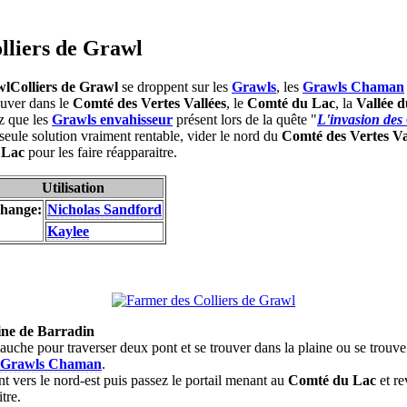
lliers de Grawl
Colliers de Grawl
se droppent sur les
Grawls
, les
Grawls Chaman
ouver dans le
Comté des Vertes Vallées
, le
Comté du Lac
, la
Vallée d
z que les
Grawls envahisseur
présent lors de la quête "
L'invasion des
e seule solution vraiment rentable, vider le nord du
Comté des Vertes Va
 Lac
pour les faire réapparaitre.
Utilisation
hange:
Nicholas Sandford
Kaylee
ne de Barradin
auche pour traverser deux pont et se trouver dans la plaine ou se trouv
Grawls Chaman
.
nt vers le nord-est puis passez le portail menant au
Comté du Lac
et r
itre.