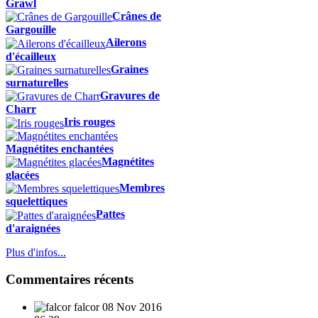
Grawl
Crânes de
Gargouille
Ailerons
d'écailleux
Graines
surnaturelles
Gravures de
Charr
Iris rouges
Magnétites enchantées
Magnétites
glacées
Membres
squelettiques
Pattes
d'araignées
Plus d'infos...
Commentaires récents
falcor
08 Nov 2016