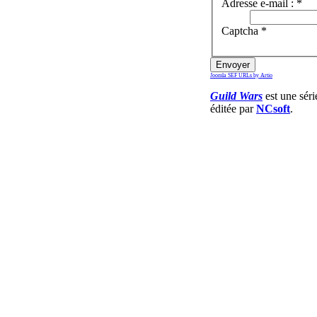
Adresse e-mail :
*
Captcha
*
Envoyer
Joomla SEF URLs by Artio
Guild Wars
est une sér
éditée par
NCsoft
.