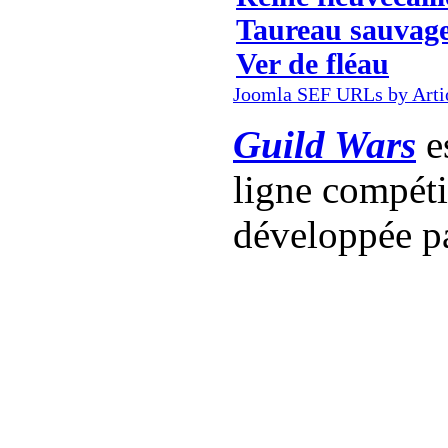
Taureau sauvag
Ver de fléau
Joomla SEF URLs by Arti
Guild Wars
es
ligne compét
développée p