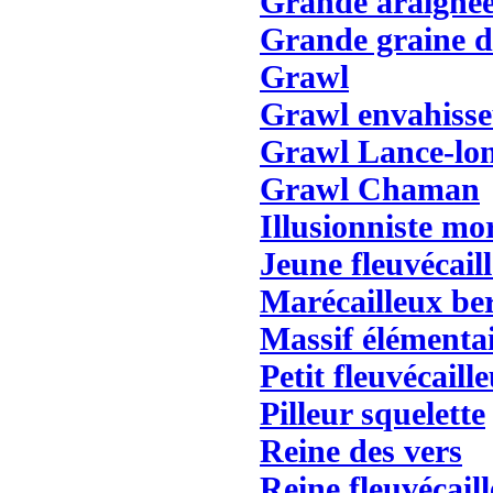
Grande araignée
Grande graine d
Grawl
Grawl envahiss
Grawl Lance-lo
Grawl Chaman
Illusionniste mo
Jeune fleuvécail
Marécailleux be
Massif élémentai
Petit fleuvécaill
Pilleur squelette
Reine des vers
Reine fleuvécail