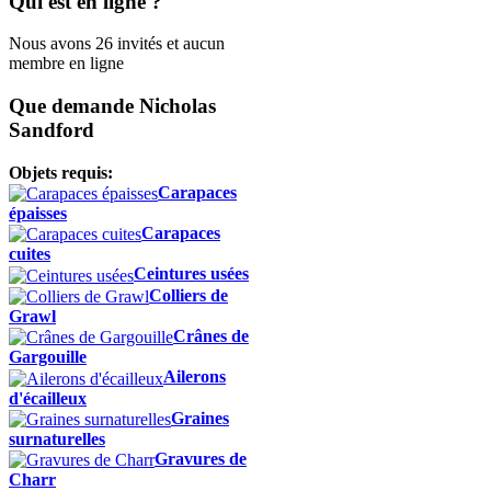
Qui est en ligne ?
Nous avons 26 invités et aucun
membre en ligne
Que demande Nicholas
Sandford
Objets requis:
Carapaces
épaisses
Carapaces
cuites
Ceintures usées
Colliers de
Grawl
Crânes de
Gargouille
Ailerons
d'écailleux
Graines
surnaturelles
Gravures de
Charr