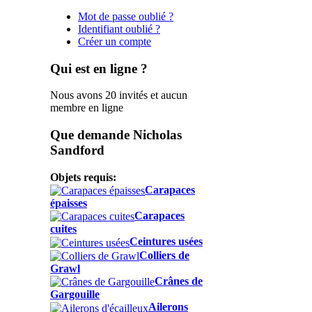
Mot de passe oublié ?
Identifiant oublié ?
Créer un compte
Qui est en ligne ?
Nous avons 20 invités et aucun
membre en ligne
Que demande Nicholas
Sandford
Objets requis:
Carapaces
épaisses
Carapaces
cuites
Ceintures usées
Colliers de
Grawl
Crânes de
Gargouille
Ailerons