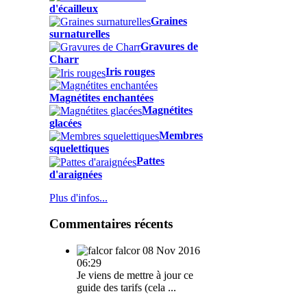
d'écailleux
Graines
surnaturelles
Gravures de
Charr
Iris rouges
Magnétites enchantées
Magnétites
glacées
Membres
squelettiques
Pattes
d'araignées
Plus d'infos...
Commentaires récents
falcor
08 Nov 2016
06:29
Je viens de mettre à jour ce
guide des tarifs (cela ...