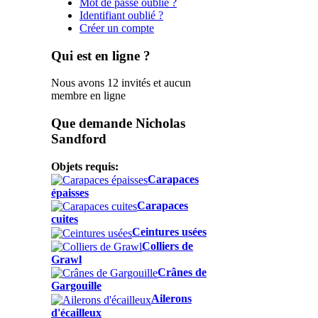
Mot de passe oublié ?
Identifiant oublié ?
Créer un compte
Qui est en ligne ?
Nous avons 12 invités et aucun
membre en ligne
Que demande Nicholas
Sandford
Objets requis:
Carapaces
épaisses
Carapaces
cuites
Ceintures usées
Colliers de
Grawl
Crânes de
Gargouille
Ailerons
d'écailleux