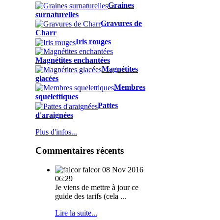
Graines
surnaturelles
Gravures de
Charr
Iris rouges
Magnétites enchantées
Magnétites
glacées
Membres
squelettiques
Pattes
d'araignées
Plus d'infos...
Commentaires récents
falcor
08 Nov 2016
06:29
Je viens de mettre à jour ce
guide des tarifs (cela ...
Lire la suite...