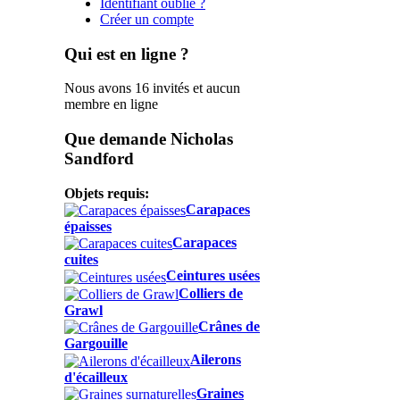
Identifiant oublié ?
Créer un compte
Qui est en ligne ?
Nous avons 16 invités et aucun
membre en ligne
Que demande Nicholas
Sandford
Objets requis:
Carapaces
épaisses
Carapaces
cuites
Ceintures usées
Colliers de
Grawl
Crânes de
Gargouille
Ailerons
d'écailleux
Graines