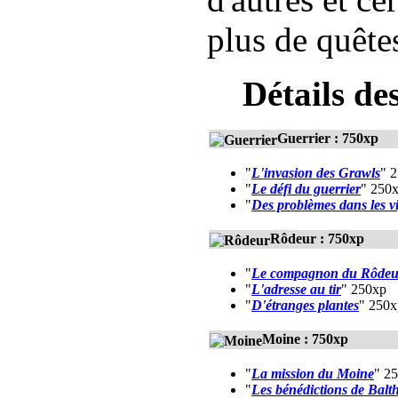
plus de quête
Détails de
Guerrier :
750xp
"
L'invasion des Grawls
" 
"
Le défi du guerrier
" 250
"
Des problèmes dans les v
Rôdeur :
750xp
"
Le compagnon du Rôdeu
"
L'adresse au tir
" 250xp
"
D'étranges plantes
" 250x
Moine :
750xp
"
La mission du Moine
" 2
"
Les bénédictions de Balt