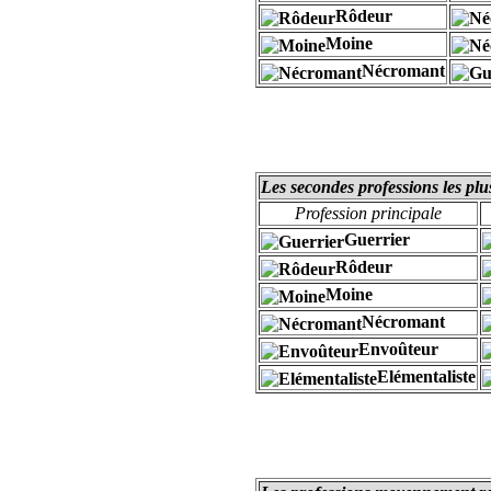
Rôdeur
Moine
Nécromant
Les secondes professions les plu
Profession principale
Guerrier
Rôdeur
Moine
Nécromant
Envoûteur
Elémentaliste