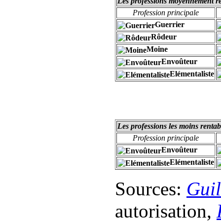
Les professions moyennement r
Profession principale
Guerrier
Rôdeur
Moine
Envoûteur
Elémentaliste
Les professions les moins renta
Profession principale
Envoûteur
Elémentaliste
Sources:
Guil
autorisation,