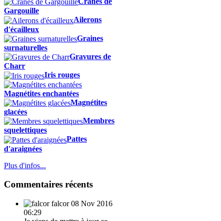
Crânes de
Gargouille
Ailerons
d'écailleux
Graines
surnaturelles
Gravures de
Charr
Iris rouges
Magnétites enchantées
Magnétites
glacées
Membres
squelettiques
Pattes
d'araignées
Plus d'infos...
Commentaires récents
falcor
08 Nov 2016
06:29