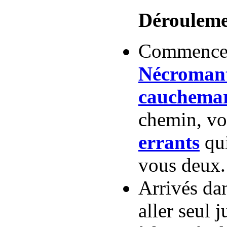
Dérouleme
Commencez
Nécroman
cauchema
chemin, vo
errants
qui
vous deux.
Arrivés da
aller seul 