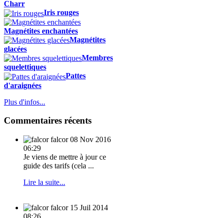
Charr
Iris rouges
Magnétites enchantées
Magnétites
glacées
Membres
squelettiques
Pattes
d'araignées
Plus d'infos...
Commentaires récents
falcor
08 Nov 2016
06:29
Je viens de mettre à jour ce
guide des tarifs (cela ...
Lire la suite...
falcor
15 Juil 2014
08:26