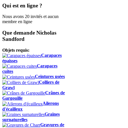
Qui est en ligne ?
Nous avons 20 invités et aucun
membre en ligne
Que demande Nicholas
Sandford
Objets requis:
Carapaces
épaisses
Carapaces
cuites
Ceintures usées
Colliers de
Grawl
Crânes de
Gargouille
Ailerons
d'écailleux
Graines
surnaturelles
Gravures de