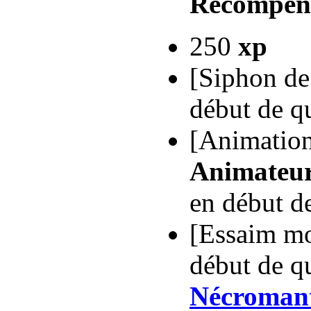
Récompen
250
xp
[Siphon de
début de q
[Animation
Animateur
en début d
[Essaim mo
début de qu
Nécroman