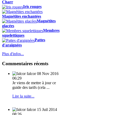
Charr
Iris rouges
Magnétites enchantées
Magnétites
glacées
Membres
squelettiques
Pattes
d'araignées
Plus d'infos...
Commentaires récents
falcor
08 Nov 2016
06:29
Je viens de mettre à jour ce
guide des tarifs (cela ...
Lire la suite...
falcor
15 Juil 2014
08:26