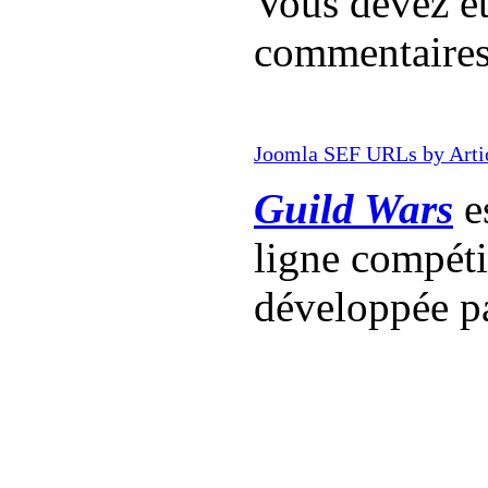
Vous devez êt
commentaire
Joomla SEF URLs by Arti
Guild Wars
es
ligne compét
développée p