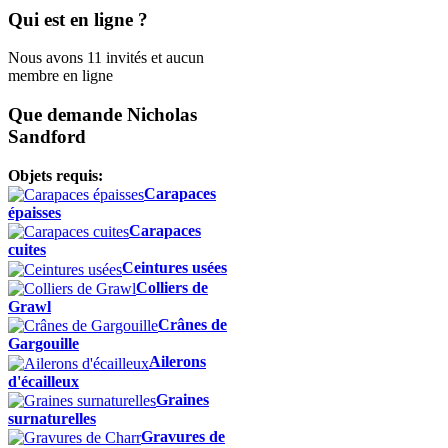
Qui est en ligne ?
Nous avons 11 invités et aucun
membre en ligne
Que demande Nicholas
Sandford
Objets requis:
Carapaces
épaisses
Carapaces
cuites
Ceintures usées
Colliers de
Grawl
Crânes de
Gargouille
Ailerons
d'écailleux
Graines
surnaturelles
Gravures de