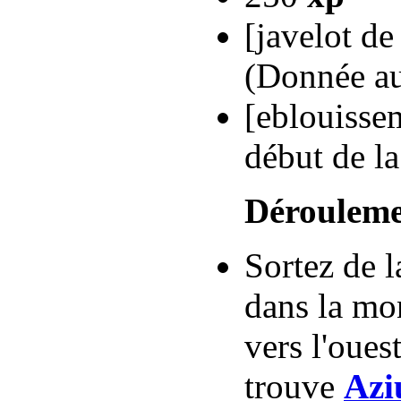
[javelot de
(Donnée au
[eblouisse
début de la
Dérouleme
Sortez de 
dans la mon
vers l'oues
trouve
Azi