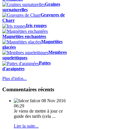
Graines
surnaturelles
Gravures de
Charr
Iris rouges
Magnétites enchantées
Magnétites
glacées
Membres
squelettiques
Pattes
d'araignées
Plus d'infos...
Commentaires récents
falcor
08 Nov 2016
06:29
Je viens de mettre à jour ce
guide des tarifs (cela ...
Lire la suite...