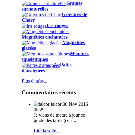
Graines
surnaturelles
Gravures de
Charr
Iris rouges
Magnétites enchantées
Magnétites
glacées
Membres
squelettiques
Pattes
d'araignées
Plus d'infos...
Commentaires récents
falcor
08 Nov 2016
06:29
Je viens de mettre à jour ce
guide des tarifs (cela ...
Lire la suite...