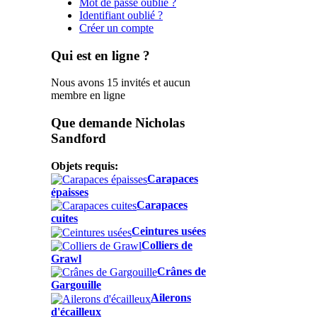
Mot de passe oublié ?
Identifiant oublié ?
Créer un compte
Qui est en ligne ?
Nous avons 15 invités et aucun
membre en ligne
Que demande Nicholas
Sandford
Objets requis:
Carapaces
épaisses
Carapaces
cuites
Ceintures usées
Colliers de
Grawl
Crânes de
Gargouille
Ailerons
d'écailleux