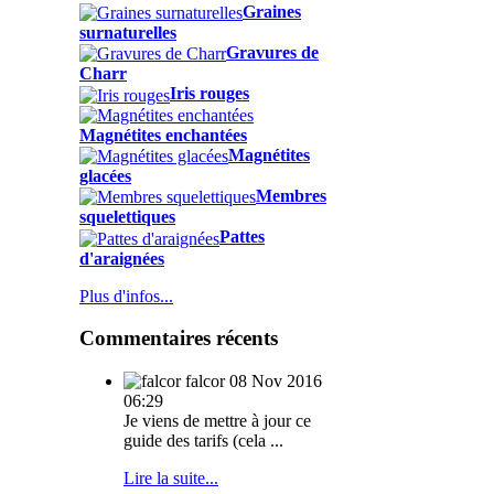
Graines
surnaturelles
Gravures de
Charr
Iris rouges
Magnétites enchantées
Magnétites
glacées
Membres
squelettiques
Pattes
d'araignées
Plus d'infos...
Commentaires récents
falcor
08 Nov 2016
06:29
Je viens de mettre à jour ce
guide des tarifs (cela ...
Lire la suite...