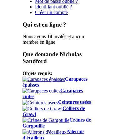
Mot de passe oublié ?
Identifiant oublié ?
Créer un compte
Qui est en ligne ?
Nous avons 14 invités et aucun
membre en ligne
Que demande Nicholas
Sandford
Objets requis:
Carapaces
épaisses
Carapaces
cuites
Ceintures usées
Colliers de
Grawl
Crânes de
Gargouille
Ailerons
d'écailleux