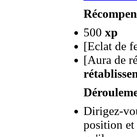
Récompen
500
xp
[Eclat de f
[Aura de r
rétablisse
Dérouleme
Dirigez-vou
position et