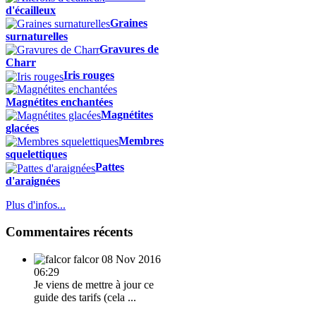
d'écailleux
Graines
surnaturelles
Gravures de
Charr
Iris rouges
Magnétites enchantées
Magnétites
glacées
Membres
squelettiques
Pattes
d'araignées
Plus d'infos...
Commentaires récents
falcor
08 Nov 2016
06:29
Je viens de mettre à jour ce
guide des tarifs (cela ...