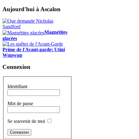
Aujourd'hui à Ascalon
Magnétites
glacées
Prime de l'Avant-garde: Utini
Wupwup
Connexion
Identifiant
Mot de passe
Se souvenir de moi