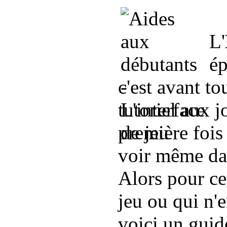
L'
ép
c'est avant to
tutoriel aux j
première fois
voir même dan
Alors pour c
jeu ou qui n'
voici un guid