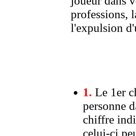
joueur dans v
professions, l
l'expulsion 
1.
Le 1er c
personne d
chiffre in
celui-ci pe