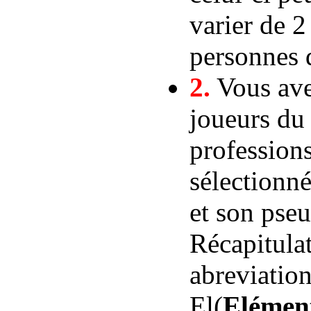
varier de 
personnes 
2.
Vous avez
joueurs du
professions
sélectionn
et son pse
Récapitulat
abreviatio
El(
Elément