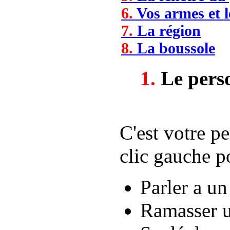
6.
Vos armes et l
7.
La région
8.
La boussole
1.
Le perso
C'est votre p
clic gauche p
Parler a u
Ramasser u