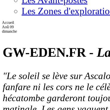
Les Zones d'explorati
Accueil
Aoû
09
dimanche
GW-EDEN.FR -
La
"Le soleil se lève sur Ascal
fanfare ni les cors ne le cé
hécatombe garderont toujou
matinale. Les gens vaquent 