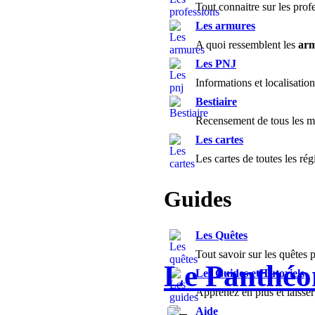
Tout connaitre sur les prof
Les armures
A quoi ressemblent les
ar
Les PNJ
Informations et localisatio
Bestiaire
Recensement de tous les mo
Les cartes
Les cartes de toutes les rég
Guides
Les Quêtes
Tout savoir sur les quêtes p
Le Panthéo
Les Guides et Tutoriels
Apprenez en plus et laisse
Aide