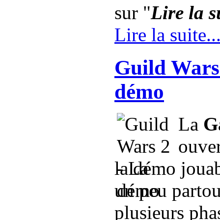
sur "
Lire la su
Lire la suite..
Guild Wars 
démo
La
G
ouver
la démo joua
un peu parto
plusieurs ph