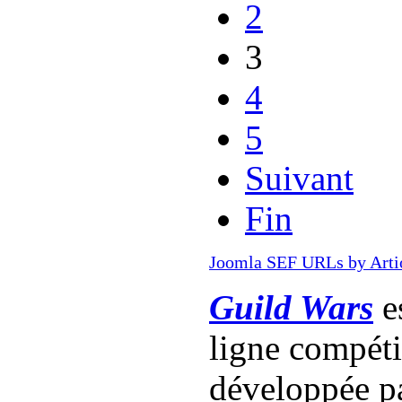
2
3
4
5
Suivant
Fin
Joomla SEF URLs by Arti
Guild Wars
es
ligne compét
développée p