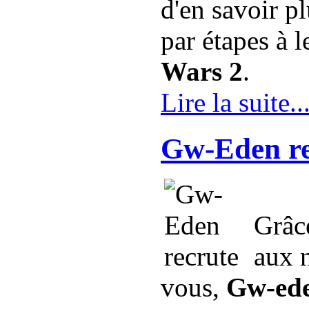
d'en savoir pl
par étapes à l
Wars 2
.
Lire la suite..
Gw-Eden re
Grâc
aux n
vous,
Gw-ede