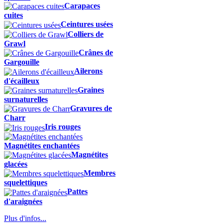
Carapaces
cuites
Ceintures usées
Colliers de
Grawl
Crânes de
Gargouille
Ailerons
d'écailleux
Graines
surnaturelles
Gravures de
Charr
Iris rouges
Magnétites enchantées
Magnétites
glacées
Membres
squelettiques
Pattes
d'araignées
Plus d'infos...